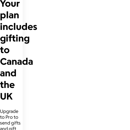
Your
plan
includes
gifting
to
Canada
and
the
UK
Upgrade
to Pro to
send gifts
and gift