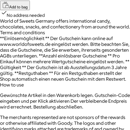
Add to bag
No address needed
World of Sweets Germany offers international candy,
chocolates, snacks, and confectionery from around the world.
Terms and conditions
**Einlösemöglichkeit ** Der Gutschein kann online auf
www.worldofsweets.de eingelöst werden. Bitte beachten Sie,
dass die Gutscheine, die Sie erwerben, ihrerseits gesonderten
AGBs unterliegen. **Anzahl einlösbarer Gutscheine ** Pro
Einkauf können mehrere Wertgutscheine eingelöst werden. **
Gültigkeit ** Der Gutschein ist ab Ausstellungsdatum 3 Jahre
gültig. **Restguthaben ** Für ein Restguthaben erstellt der
Shop automatisch einen neuen Gutschein mit dem Restwert.
How to use
Gewünschte Artikel in den Warenkorb legen. Gutschein-Code
eingeben und per Klick aktivieren Der verbleibende Endpreis
wird errechnet. Bestellung abschließen.
The merchants represented are not sponsors of the rewards
or otherwise affiliated with Goody. The logos and other
identifying marks attached are trademarks of and owned by