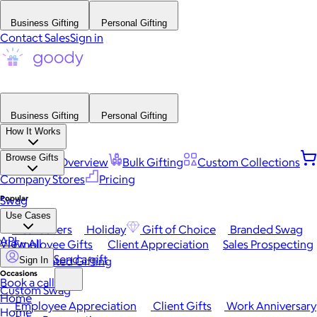
Business Gifting
Personal Gifting
Contact Sales
Sign in
Business Gifting
Personal Gifting
How It Works
Browse Gifts
Platform Overview
Bulk Gifting
Custom Collections
Company Stores
Pricing
Popular
Swag
Use Cases
Best Sellers
Holiday
Gift of Choice
Branded Swag
API
View All
Employee Gifts
Client Appreciation
Sales Prospecting
Send a gift
Automated Gifting
Sign In
Occasions
Book a call
Custom Swag
Home
Employee Appreciation
Client Gifts
Work Anniversary
Home