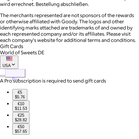
wird errechnet. Bestellung abschließen.
The merchants represented are not sponsors of the rewards
or otherwise affiliated with Goody. The logos and other
identifying marks attached are trademarks of and owned by
each represented company and/or its affiliates. Please visit
each company's website for additional terms and conditions.
Gift Cards
World of Sweets DE
USA
Pro
A Pro subscription is required to send gift cards
€5
$5.76
€10
$11.53
€25
$28.82
€50
$57.65