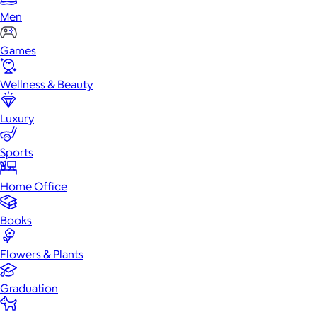
Men
Games
Wellness & Beauty
Luxury
Sports
Home Office
Books
Flowers & Plants
Graduation