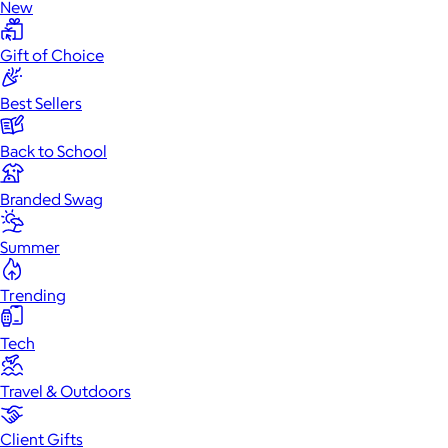
New
Gift of Choice
Best Sellers
Back to School
Branded Swag
Summer
Trending
Tech
Travel & Outdoors
Client Gifts