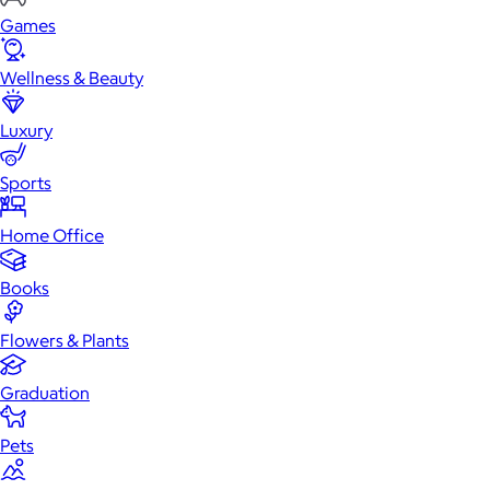
Games
Wellness & Beauty
Luxury
Sports
Home Office
Books
Flowers & Plants
Graduation
Pets