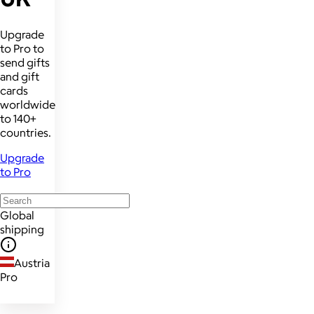
Upgrade
to Pro to
send gifts
and gift
cards
worldwide
to 140+
countries.
Upgrade
to Pro
Global
shipping
Austria
Pro