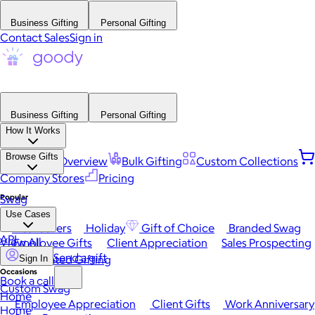
Business Gifting
Personal Gifting
Contact Sales
Sign in
Business Gifting
Personal Gifting
How It Works
Browse Gifts
Platform Overview
Bulk Gifting
Custom Collections
Company Stores
Pricing
Popular
Swag
Use Cases
Best Sellers
Holiday
Gift of Choice
Branded Swag
API
View All
Employee Gifts
Client Appreciation
Sales Prospecting
Send a gift
Automated Gifting
Sign In
Occasions
Book a call
Custom Swag
Home
Employee Appreciation
Client Gifts
Work Anniversary
Home