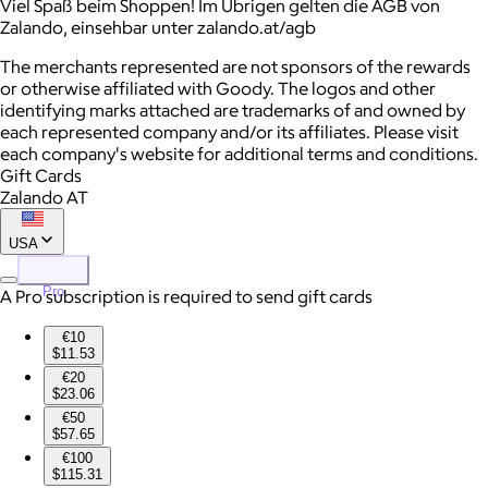
Viel Spaß beim Shoppen! Im Übrigen gelten die AGB von
Zalando, einsehbar unter zalando.at/agb
The merchants represented are not sponsors of the rewards
or otherwise affiliated with Goody. The logos and other
identifying marks attached are trademarks of and owned by
each represented company and/or its affiliates. Please visit
each company's website for additional terms and conditions.
Gift Cards
Zalando AT
USA
Pro
A Pro subscription is required to send gift cards
€10
$11.53
€20
$23.06
€50
$57.65
€100
$115.31