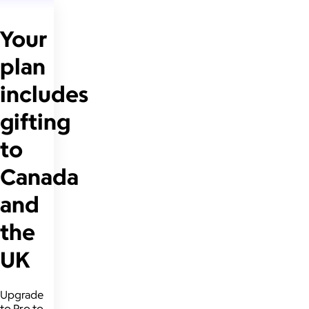
Your
plan
includes
gifting
to
Canada
and
the
UK
Upgrade
to Pro to