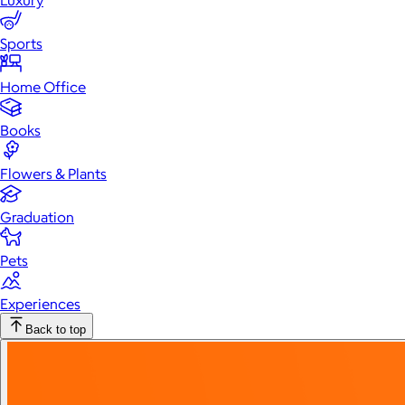
Luxury
Sports
Home Office
Books
Flowers & Plants
Graduation
Pets
Experiences
Back to top