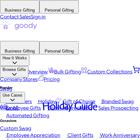
Business Gifting
Personal Gifting
Contact Sales
Sign in
Business Gifting
Personal Gifting
How It Works
Browse Gifts
Platform Overview
Bulk Gifting
Custom Collections
Company Stores
Pricing
Popular
Swag
Use Cases
Best Sellers
Holiday
Gift of Choice
Branded Swag
Holiday Guide
API
View All
Employee Gifts
Client Appreciation
Sales Prospecting
Automated Gifting
Occasions
Custom Swag
Employee Appreciation
Client Gifts
Work Anniversary