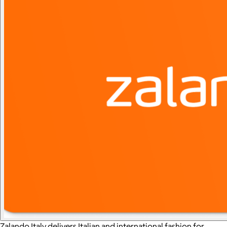
Zalando Italy delivers Italian and international fashion for